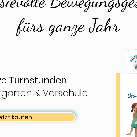
ievolle Bewegungsge
fürs ganze Jahr
ive Turnstunden
dergarten & Vorschule
etzt kaufen