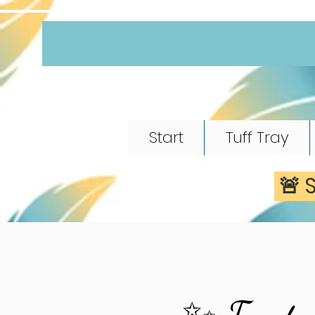
Start
Tuff Tray
🚨 