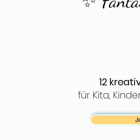
✨ Fantas
12 kreat
für Kita, Kin
J