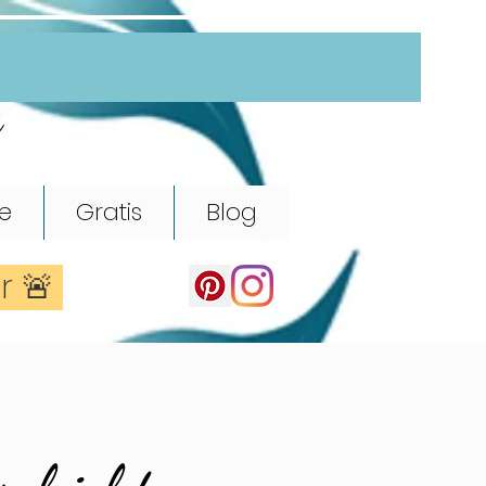
e
e
Gratis
Blog
er 🚨