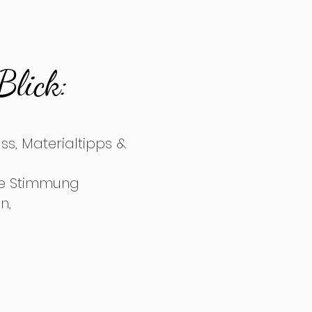
Blick:
uss, Materialtipps &
ede Stimmung
n,