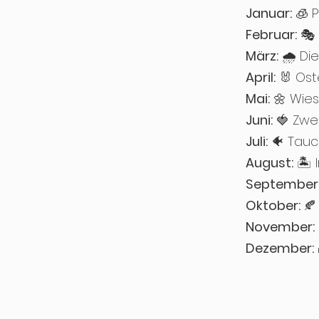
Januar:
🧊 P
Februar:
🎭 
März:
🌧️ Di
April:
🐰 Ost
Mai:
🌼 Wies
Juni:
🍓 Zwer
Juli:
🐠 Tau
August:
🏝️ 
September
Oktober:
🍂
November:
Dezember: