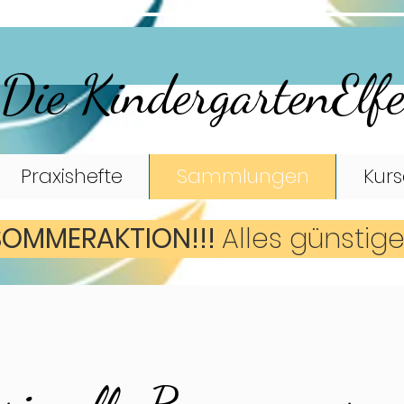
Die KindergartenElf
Praxishefte
Sammlungen
Kurs
SOMMERAKTION!!!
A
lles günstig