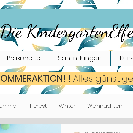
Die KindergartenElf
Praxishefte
Sammlungen
Kurs
SOMMERAKTION!!!
A
lles günstig
ommer
Herbst
Winter
Weihnachten
Mathematik
Turnen
Bewegungsspiele