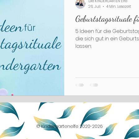
Die KINDERGARTEN Elfe
26. Juli
4 Min. Lesezeit
Geburtstagsrituale 
dvent
Weihnachten
Jahreswechsel
Tuf
5 Ideen für die Geburtsta
die sich gut in ein Geburts
lassen.
© Kindergartenelfe 2020-2026