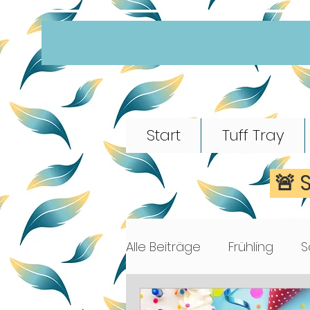
Start
Tuff Tray
🚨 
Alle Beiträge
Frühling
S
Morgenkreis
Märchen