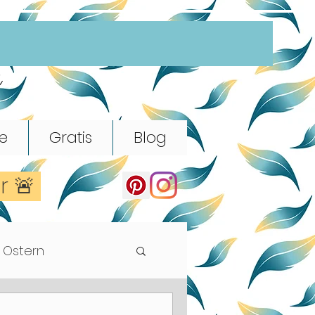
e
e
Gratis
Blog
er 🚨
Ostern
Rhythmik