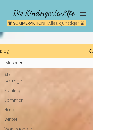
Die KindergartenElfe
🚨 SOMMERAKTION!!!
A
lles günstiger 🚨
Blog
Winter
Alle
Beiträge
Frühling
Sommer
Herbst
Winter
Weihnachten