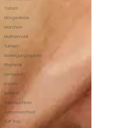
Ostern
Morgenkreis
Märchen
Mathematik
Turnen
Bewegungsspiele
Rhythmik
Lernspiel
Kreativ
Advent
Weihnachten
Jahreswechsel
Tuff Tray