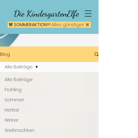
Die KindergartenElfe
🚨 SOMMERAKTION!!!
A
lles günstiger 🚨
Blog
Alle Beiträge
Alle Beiträge
Frühling
Sommer
Herbst
Winter
Weihnachten