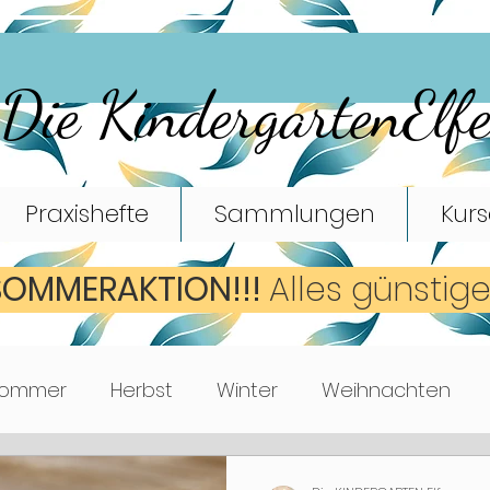
Die KindergartenElf
Praxishefte
Sammlungen
Kurs
SOMMERAKTION!!!
A
lles günstig
ommer
Herbst
Winter
Weihnachten
Mathematik
Turnen
Bewegungsspiele