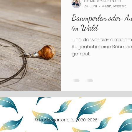
Die KINDERGARTEN Elfe
29. Juni
4 Min. Lesezeit
Baumperlen oder: Au
dvent
Weihnachten
Jahreswechsel
Tuf
im Wald
...und da war sie- direkt
Augenhöhe: eine Baumperl
gefreut!
© Kindergartenelfe 2020-2026