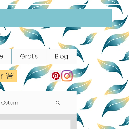
e
e
Gratis
Blog
er 🚨
Ostern
Rhythmik