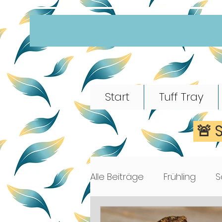
Start
Tuff Tray
🚨 
Alle Beiträge
Frühling
S
Morgenkreis
Märchen