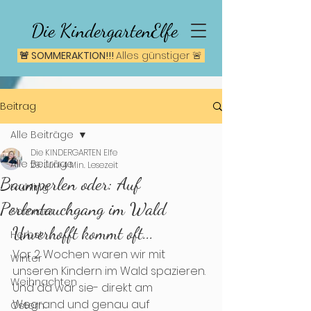
Die KindergartenElfe
🚨 SOMMERAKTION!!!
A
lles günstiger 🚨
Beitrag
Alle Beiträge
Die KINDERGARTEN Elfe
Alle Beiträge
29. Juni
4 Min. Lesezeit
Baumperlen oder: Auf
Frühling
Perlentauchgang im Wald
Sommer
Unverhofft kommt oft...
Herbst
Vor 2 Wochen waren wir mit 
Winter
unseren Kindern im Wald spazieren. 
Weihnachten
Und da war sie- direkt am 
Wegrand und genau auf 
Ostern