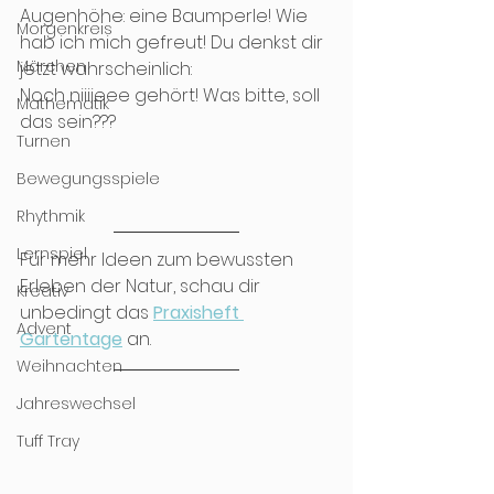
Augenhöhe: eine Baumperle! Wie 
Morgenkreis
hab ich mich gefreut! Du denkst dir 
Märchen
jetzt wahrscheinlich: 
Noch niiiieee gehört! Was bitte, soll 
Mathematik
das sein??? 
Turnen
Bewegungsspiele
Rhythmik
Lernspiel
Für mehr Ideen zum bewussten 
Erleben der Natur, schau dir 
Kreativ
unbedingt das 
Praxisheft 
Advent
Gartentage
 an.
Weihnachten
Jahreswechsel
Tuff Tray