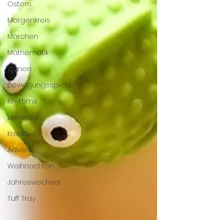
Ostern
Morgenkreis
Märchen
Mathematik
Turnen
Bewegungsspiele
Rhythmik
Lernspiel
Kreativ
Advent
Weihnachten
Jahreswechsel
Tuff Tray