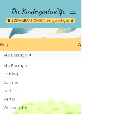
Die KindergartenElfe
🚨 SOMMERAKTION!!!
A
lles günstiger 🚨
Blog
Alle Beiträge
Alle Beiträge
Frühling
Sommer
Herbst
Winter
Weihnachten