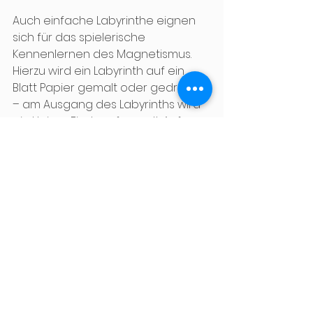
Auch einfache Labyrinthe eignen 
sich für das spielerische 
Kennenlernen des Magnetismus. 
Hierzu wird ein Labyrinth auf ein 
Blatt Papier gemalt oder gedruckt 
– am Ausgang des Labyrinths wird 
ein kleiner Fisch aufgemalt. Auf 
einem kleinen Magneten wird nun 
das Bild eines Eisbären befestigt 
(es kann auch eine Figur 
verwendet werden). Im Anschluss 
wird das Labyrinth auf einem 
Aktionstablett befestigt. Jetzt kann 
der Eisbär mit einem Magneten, 
der von unten an das Tablett 
gehalten wird, seinen Weg durch 
das Labyrinth finden.  