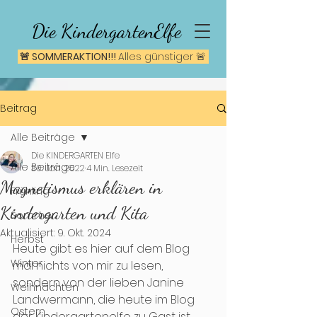
Die KindergartenElfe
🚨 SOMMERAKTION!!!
A
lles günstiger 🚨
Beitrag
Alle Beiträge
Die KINDERGARTEN Elfe
Alle Beiträge
30. Jan. 2022
4 Min. Lesezeit
Magnetismus erklären in
Frühling
Kindergarten und Kita
Sommer
Aktualisiert:
9. Okt. 2024
Herbst
Heute gibt es hier auf dem Blog 
Winter
mal nichts von mir zu lesen, 
sondern von der lieben Janine 
Weihnachten
Landwermann, die heute im Blog 
Ostern
der Kindergartenelfe zu Gast ist. 