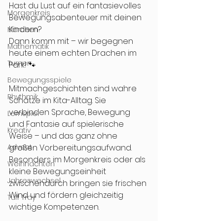
Hast du Lust auf ein fantasievolles 
Morgenkreis
Bewegungsabenteuer mit deinen 
Kindern?
Märchen
Dann komm mit – wir begegnen 
Mathematik
heute einem echten Drachen im 
Turnen
Park! 🐾
Bewegungsspiele
Mitmachgeschichten sind wahre 
Rhythmik
Schätze im Kita-Alltag. Sie 
verbinden Sprache, Bewegung 
Lernspiel
und Fantasie auf spielerische 
Kreativ
Weise – und das ganz ohne 
Advent
großen Vorbereitungsaufwand. 
Besonders im Morgenkreis oder als 
Weihnachten
kleine Bewegungseinheit 
Jahreswechsel
zwischendurch bringen sie frischen 
Wind und fördern gleichzeitig 
Tuff Tray
wichtige Kompetenzen.