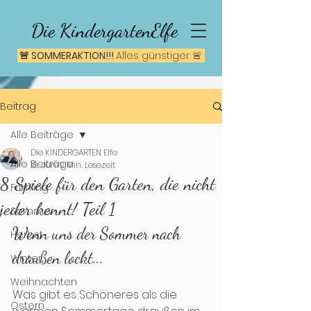
Die KindergartenElfe
🚨 SOMMERAKTION!!!
A
lles günstiger 🚨
Beitrag
Alle Beiträge
Die KINDERGARTEN Elfe
Alle Beiträge
18. Juni
2 Min. Lesezeit
8 Spiele für den Garten, die nicht
Frühling
jeder kennt! Teil 1
Sommer
Wenn uns der Sommer nach 
Herbst
draußen lockt...
Winter
Weihnachten
Was gibt es Schöneres als die 
Ostern