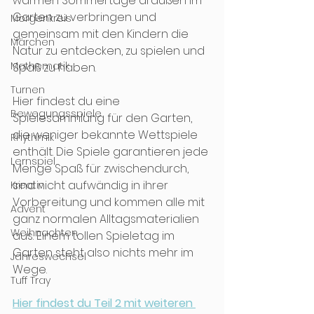
warmen Sommertage draußen im 
Garten zu verbringen und 
Morgenkreis
gemeinsam mit den Kindern die 
Märchen
Natur zu entdecken, zu spielen und 
Mathematik
Spaß zu haben. 
Turnen
Hier findest du eine 
Bewegungsspiele
Spielesammlung für den Garten, 
die weniger bekannte Wettspiele 
Rhythmik
enthält. Die Spiele garantieren jede 
Lernspiel
Menge Spaß für zwischendurch, 
sind nicht aufwändig in ihrer 
Kreativ
Vorbereitung und kommen alle mit 
Advent
ganz normalen Alltagsmaterialien 
Weihnachten
aus. Einem tollen Spieletag im 
Garten steht also nichts mehr im 
Jahreswechsel
Wege. 
Tuff Tray
Hier findest du Teil 2 mit weiteren 