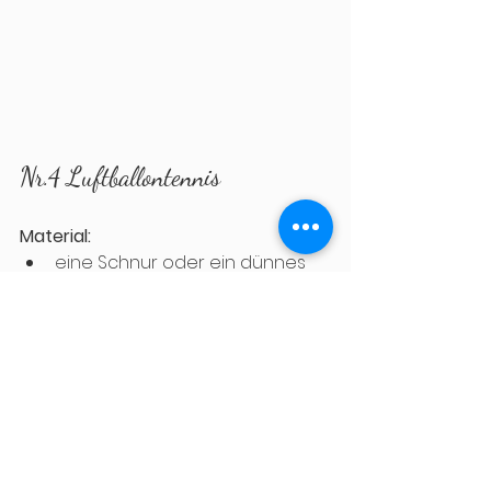
Nr.4 Luftballontennis
Material: 
eine 
Schnur oder ein dünnes 
Seil, 
3 Luftballons, 
mehrere alte Tennis- oder 
Badmintonschläger
Und so geht's: 
Spanne
 im Garten eine Schnur 
oder ein Seil und teile 