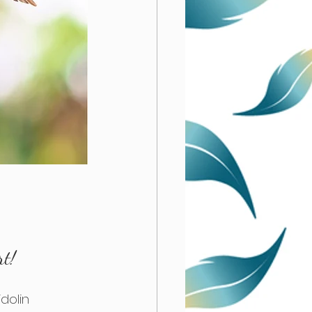
rt!
dolin 