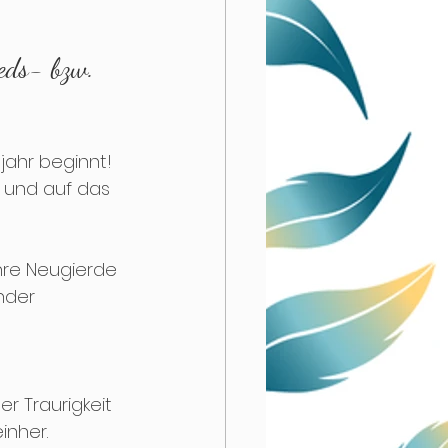
eds- bzw. 
f Tray
jahr beginnt! 
 und auf das 
hre Neugierde 
nder 
r Traurigkeit 
nher. 