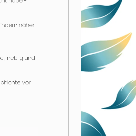
ht habe - 
Kindern näher 
l, neblig und 
schichte vor.