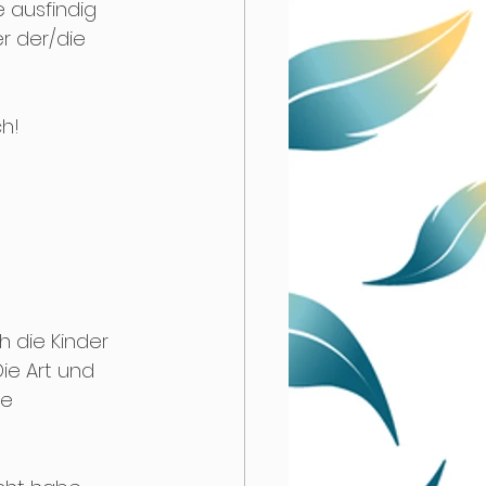
 ausfindig 
 der/die 
ch!
h die Kinder 
ie Art und 
e 