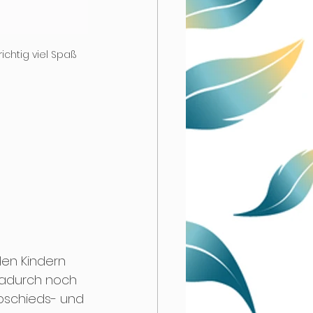
chtig viel Spaß 
en Kindern 
dadurch noch 
bschieds- und 