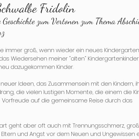
Schwalbe Fridolin
e Geschichte zum Vertonen zum Thema Abschi
dvent
Weihnachten
Jahreswechsel
Tuf
rz
eude immer groß, wenn wieder ein neues Kindergarten
 das Wiedersehen meiner "alten" Kindergartenkinder
neu dazugekommen Kinder. 
neuer Ideen, das Zusammensein mit den Kindern, i
rang, die vielen lustigen Momente, die einem die Ki
 Vorfreude auf die gemeinsame Reise durch das 
art geht aber oft auch mit Trennungsschmerz, große
 Eltern und Angst vor dem Neuen und Ungewissen ei