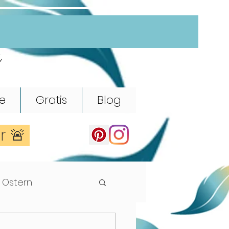
e
e
Gratis
Blog
er 🚨
Ostern
Rhythmik