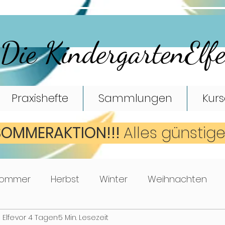
Die KindergartenElf
Praxishefte
Sammlungen
Kurs
SOMMERAKTION!!!
A
lles günstig
ommer
Herbst
Winter
Weihnachten
 Elfe
vor 4 Tagen
5 Min. Lesezeit
Mathematik
Turnen
Bewegungsspiele