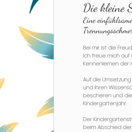
Die kleine 
Eine einfühlsam
Lernspiel
Kreativ
A
Trennungsschme
Bei mir ist die Fr
Ich freue mich auf
Kennenlernen der 
Auf die Umsetzung 
und ihren Wissensd
bescheren und die
Kindergartenjahr. 
Der Kindergartenst
beim Abschied der