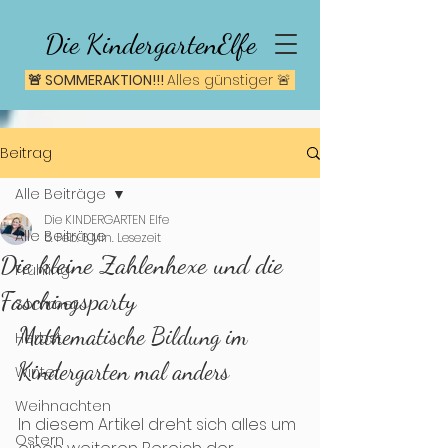
Die KindergartenElfe
🚨 SOMMERAKTION!!!
A
lles günstiger 🚨
Beitrag
Alle Beiträge
Die KINDERGARTEN Elfe
Alle Beiträge
6. Feb.
6 Min. Lesezeit
Die kleine Zahlenhexe und die
Frühling
Faschingsparty
Sommer
Mathematische Bildung im 
Herbst
Kindergarten mal anders
Winter
Weihnachten
In diesem Artikel dreht sich alles um 
Ostern