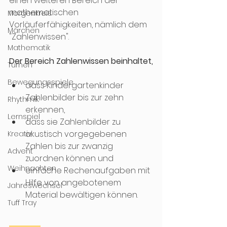
einen weiteren Bereich der 
mathematischen 
Morgenkreis
Vorläuferfähigkeiten, nämlich dem 
Märchen
"Zahlenwissen". 
Mathematik
Der Bereich Zahlenwissen beinhaltet,
Turnen
Bewegungsspiele
dass Kindergartenkinder 
Zahlenbilder bis zur zehn 
Rhythmik
erkennen,
Lernspiel
dass sie Zahlenbilder zu 
akustisch vorgegebenen 
Kreativ
Zahlen bis zur zwanzig 
Advent
zuordnen können und
Weihnachten
einfache Rechenaufgaben mit 
Hilfe von angebotenem 
Jahreswechsel
Material bewältigen können.
Tuff Tray