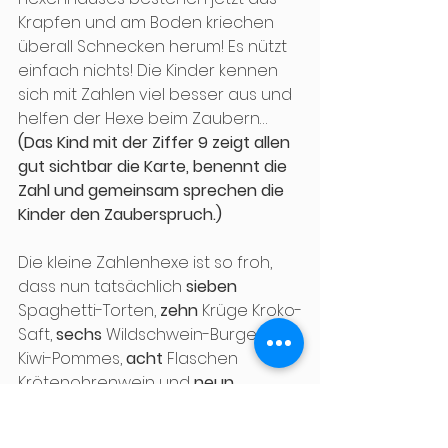
Krapfen und am Boden kriechen 
überall Schnecken herum! Es nützt 
einfach nichts! Die Kinder kennen 
sich mit Zahlen viel besser aus und 
helfen der Hexe beim Zaubern…
(Das Kind mit der Ziffer 9 zeigt allen 
gut sichtbar die Karte, benennt die 
Zahl und gemeinsam sprechen die 
Kinder den Zauberspruch.)
Die kleine Zahlenhexe ist so froh, 
dass nun tatsächlich 
sieben
Spaghetti-Torten, 
zehn
 Krüge Kroko-
Saft, 
sechs
 Wildschwein-Burger mit 
Kiwi-Pommes, 
acht
 Flaschen 
Krötenohrenwein und 
neun
Krapfen mit Schneckenfülle am 
Tisch stehen.