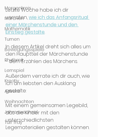
Morgenkreis
Letzte Woche habe ich dir 
verraten, 
wie ich das Anfangsritual 
Märchen
einer Märchenstunde und den 
Mathematik
Einstieg gestalte
.
Turnen
In diesem Artikel dreht sich alles um 
Bewegungsspiele
den Hauptteil der Märchenstunde 
Rhythmik
- dem Erzählen des Märchens. 
Lernspiel
Außerdem verrate ich dir auch, wie 
Kreativ
ich am liebsten den Ausklang 
gestalte: 
Advent
Weihnachten
Mit einem gemeinsamen Legebild, 
Jahreswechsel
das die Kinder mit den 
unterschiedlichsten 
Tuff Tray
Legematerialien gestalten können. 