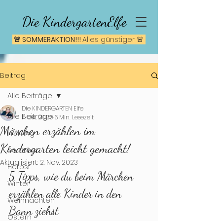
Die KindergartenElfe
🚨 SOMMERAKTION!!!
A
lles günstiger 🚨
Beitrag
Alle Beiträge
Die KINDERGARTEN Elfe
Alle Beiträge
11. Okt. 2020
6 Min. Lesezeit
Märchen erzählen im
Frühling
Kindergarten leicht gemacht!
Sommer
Aktualisiert:
2. Nov. 2023
Herbst
5 Tipps, wie du beim Märchen 
Winter
erzählen alle Kinder in den 
Weihnachten
Bann ziehst
Ostern