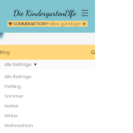
Die KindergartenElfe
🚨 SOMMERAKTION!!!
A
lles günstiger 🚨
Blog
Alle Beiträge
Alle Beiträge
Frühling
Sommer
Herbst
Winter
Weihnachten