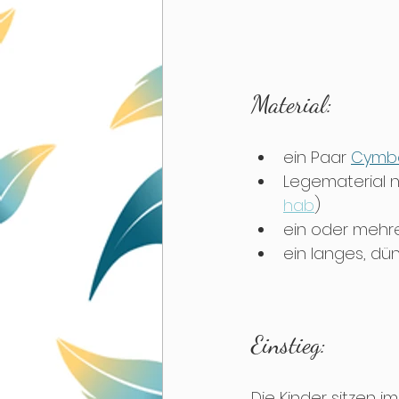
Material:
ein Paar 
Cymbe
Legematerial 
hab
)
ein oder mehre
ein langes, dün
Einstieg:
Die Kinder sitzen i