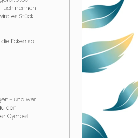
s Tuch nennen 
wird es Stück 
die Ecken so 
gen - und wer 
du den 
 der Cymbel 