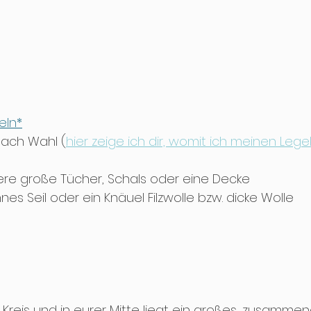
ln*
nach Wahl (
hier zeige ich dir, womit ich meinen Leg
re große Tücher, Schals oder eine Decke
nes Seil oder ein Knäuel Filzwolle bzw. dicke Wolle
m Kreis und in eurer Mitte liegt ein großes, zusamme