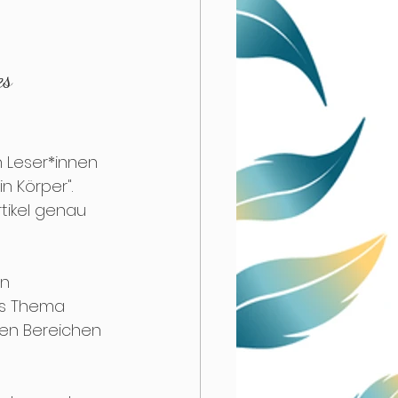
f Tray
es 
n Leser*innen 
 Körper". 
tikel genau 
n 
as Thema 
en Bereichen 