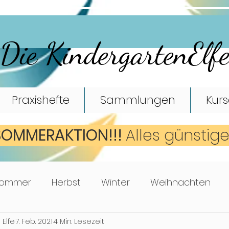
Die KindergartenElf
Praxishefte
Sammlungen
Kurs
SOMMERAKTION!!!
A
lles günstig
ommer
Herbst
Winter
Weihnachten
 Elfe
7. Feb. 2021
4 Min. Lesezeit
Mathematik
Turnen
Bewegungsspiele