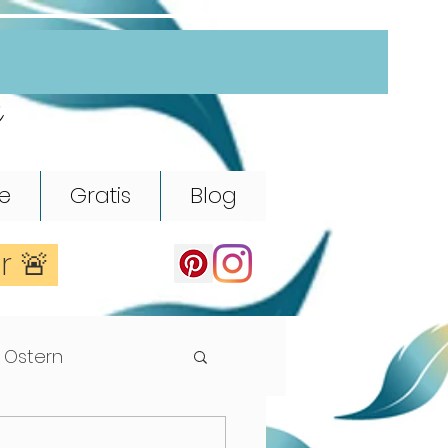
e
e
Gratis
Blog
er 🚨
Ostern
Rhythmik