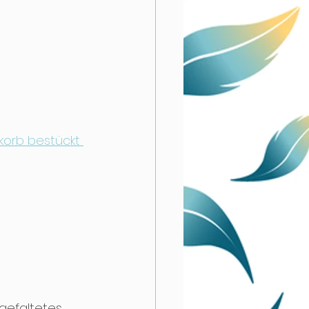
ekorb bestückt 
ngefaltetes 