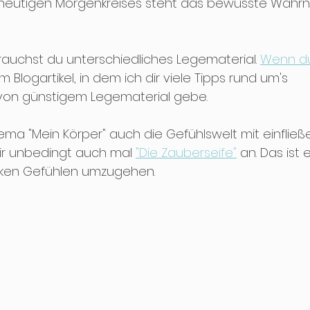
s heutigen Morgenkreises steht das bewusste Wah
auchst du unterschiedliches Legematerial. 
Wenn du 
Blogartikel, in dem ich dir viele Tipps rund um's 
on günstigem Legematerial gebe. 
ma "Mein Körper" auch die Gefühlswelt mit einfließ
ir unbedingt auch mal 
"Die Zauberseife"
 an. Das ist e
rken Gefühlen umzugehen. 