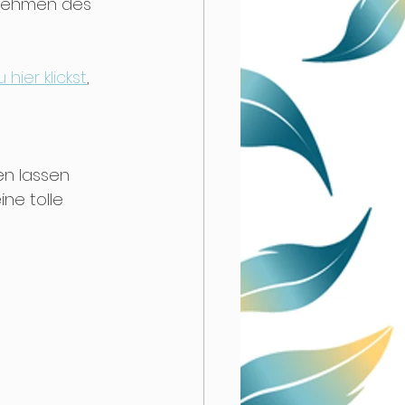
rnehmen des 
hier klickst
, 
en lassen 
ine tolle 