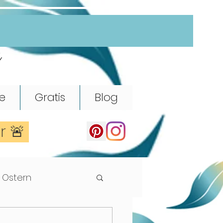
e
e
Gratis
Blog
er 🚨
Ostern
Rhythmik