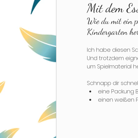
Mit dem Ess
Wie du mit ein p
Lernspiel
Kreativ
A
Kindergarten her
Ich habe diesen Sa
Und trotzdem eign
um Spielmaterial h
Schnapp dir schnel
eine Packung 
einen weißen P