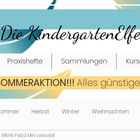
Die KindergartenElf
Praxishefte
Sammlungen
Kurs
SOMMERAKTION!!!
A
lles günstig
ommer
Herbst
Winter
Weihnachten
 Elfe
19. Feb.
3 Min. Lesezeit
Mathematik
Turnen
Bewegungsspiele