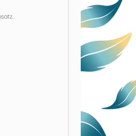
nsatz…