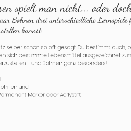
en spielt man nicht... oder doc
aar Bohnen drei unterschiedliche Lernspiele 
dvent
Weihnachten
Jahreswechsel
Tuf
stellen kannst
tz selber schon so oft gesagt. Du bestimmt auch, o
en sich bestimmte Lebensmittel ausgezeichnet zum 
erzustellen - und Bohnen ganz besonders!
l 
Bohnen und 
ermanent Marker oder Acrlystift.