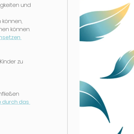
gkeiten und 
n können,
nen können. 
umsetzen 
Kinder zu 
 
fließen 
e durch das 