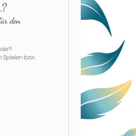
h?
für den 
f Tray
der? 
Spielen bzw. 