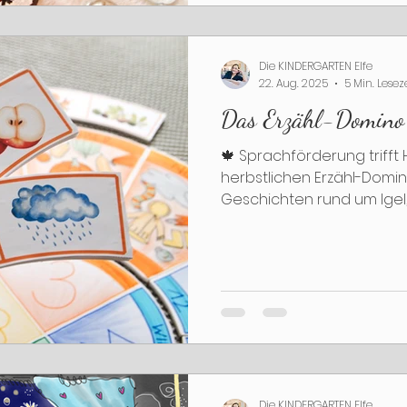
Die KINDERGARTEN Elfe
22. Aug. 2025
5 Min. Lesez
Das Erzähl-Domino 
🍁 Sprachförderung trifft
herbstlichen Erzähl-Domin
Geschichten rund um Igel,
für Morgenkreis, Kleingrupp
Tipps zur Umsetzung, Bas
neuen Impulsen für deinen
entdecken und gleich los
Die KINDERGARTEN Elfe