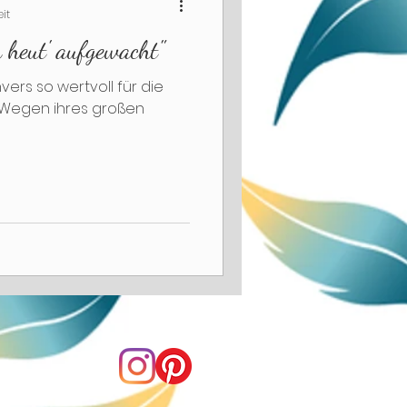
eit
n heut' aufgewacht"
vers so wertvoll für die