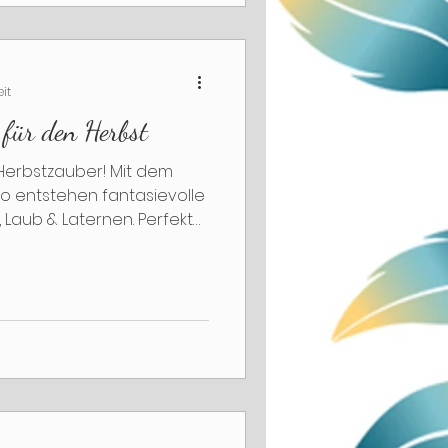
eit
für den Herbst
 Herbstzauber! Mit dem
o entstehen fantasievolle
 Laub & Laternen. Perfekt
e oder Freispiel – inkl.
telidee mit Foamboard und
 Jahreskreis. Jetzt
legen!