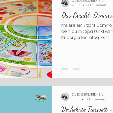
Die KINDERGARTEN Elfe
4. Juni
4 Min. Lesezeit
Das Erzähl-Domino
dvent
Weihnachten
Jahreswechsel
Tuf
Kreiere ein Erzähl-Domin
dem du mit Spaß und Fan
Kindergarten integrierst.
Die KINDERGARTEN Elfe
1. Juni
4 Min. Lesezeit
Verkehrte Tierwelt -