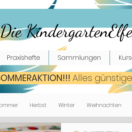
Die KindergartenElf
Praxishefte
Sammlungen
Kurs
SOMMERAKTION!!!
A
lles günstig
ommer
Herbst
Winter
Weihnachten
Mathematik
Turnen
Bewegungsspiele