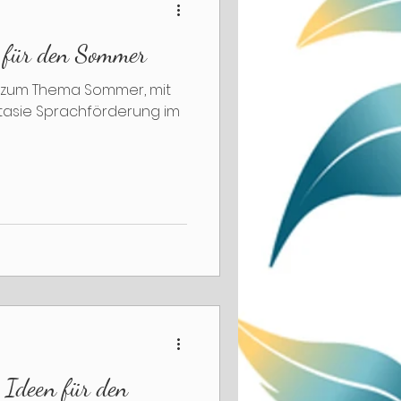
 für den Sommer
f Tray
o zum Thema Sommer, mit
tasie Sprachförderung im
 Ideen für den