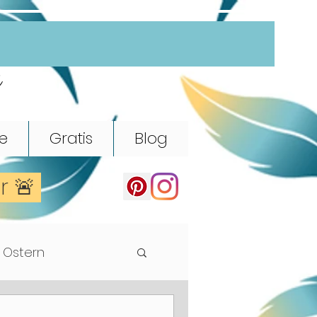
e
e
Gratis
Blog
er 🚨
Ostern
Rhythmik