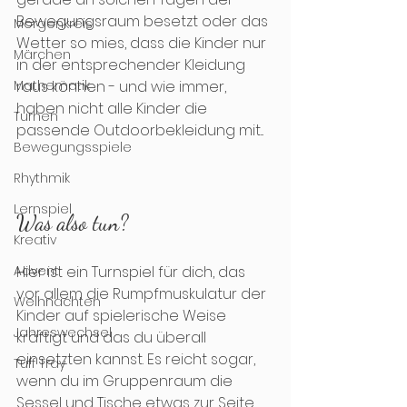
Bewegungsraum besetzt oder das 
Morgenkreis
Wetter so mies, dass die Kinder nur 
Märchen
in der entsprechender Kleidung 
Mathematik
raus können - und wie immer, 
haben nicht alle Kinder die 
Turnen
passende Outdoorbekleidung mit... 
Bewegungsspiele
Rhythmik
Lernspiel
Was also tun?
Kreativ
Advent
Hier ist ein Turnspiel für dich, das 
vor allem die Rumpfmuskulatur der 
Weihnachten
Kinder auf spielerische Weise 
Jahreswechsel
kräftigt und das du überall 
einsetzten kannst. Es reicht sogar, 
Tuff Tray
wenn du im Gruppenraum die 
Sessel und Tische etwas zur Seite 