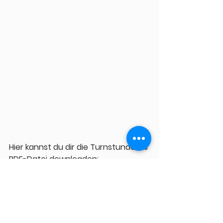
Hier kannst du dir die Turnstunde als 
PDF-Datei downloaden:
Turnspiel
.pdf
PDF herunterladen • 2.88MB
(Dir wird keine Datei zum 