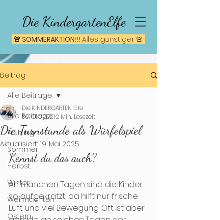
Die KindergartenElfe
🚨 SOMMERAKTION!!!
A
lles günstiger 🚨
Beitrag
Alle Beiträge
Die KINDERGARTEN Elfe
Alle Beiträge
30. Okt. 2021
2 Min. Lesezeit
Die Turnstunde als Würfelspiel
Frühling
Aktualisiert:
19. Mai 2025
Sommer
Kennst du das auch? 
Herbst
Winter
An manchen Tagen sind die Kinder 
so aufgekratzt, da hilft nur frische 
Weihnachten
Luft und viel Bewegung. Oft ist aber 
Ostern
gerade an solchen Tagen der 