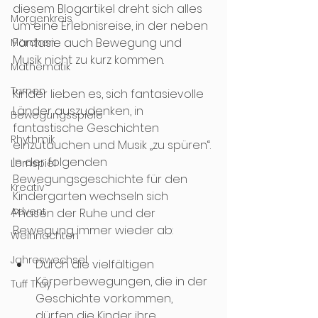
diesem Blogartikel dreht sich alles 
Morgenkreis
um eine Erlebnisreise, in der neben 
Fantasie auch Bewegung und 
Märchen
Musik nicht zu kurz kommen.
Mathematik
Turnen
Kinder lieben es, sich fantasievolle 
Länder auszudenken, in 
Bewegungsspiele
fantastische Geschichten 
Rhythmik
einzutauchen und Musik „zu spüren“. 
In der folgenden 
Lernspiel
Bewegungsgeschichte für den 
Kreativ
Kindergarten wechseln sich 
Advent
Phasen der Ruhe und der 
Bewegung immer wieder ab:
Weihnachten
Jahreswechsel
Durch die vielfältigen 
Körperbewegungen, die in der 
Tuff Tray
Geschichte vorkommen, 
dürfen die Kinder ihre 