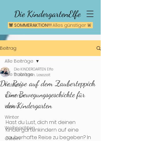
Die KindergartenElfe
🚨 SOMMERAKTION!!!
A
lles günstiger 🚨
Beitrag
Alle Beiträge
Die KINDERGARTEN Elfe
Alle Beiträge
17. Juli
5 Min. Lesezeit
Die Reise auf dem Zauberteppich
Frühling
Eine Bewegungsgeschichte für 
Sommer
den Kindergarten
Herbst
Winter
Hast du Lust, dich mit deinen 
Weihnachten
Kindergartenkindern auf eine 
zauberhafte Reise zu begeben? In 
Ostern